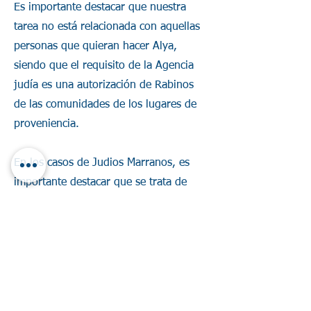
Es importante destacar que nuestra
tarea no está relacionada con aquellas
personas que quieran hacer Alya,
siendo que el requisito de la Agencia
judía es una autorización de Rabinos
de las comunidades de los lugares de
proveniencia.
En los casos de Judios Marranos, es
importante destacar que se trata de
evaluar la judeidad 500 años atrás. Es
muy costoso y extenso el proceso.
Nosotros no prestamos este servicio,
pueden intentar dirigirse a Rabinos que
se especializan en esto en Internet, o
Abogados, que tengan conocimiento al