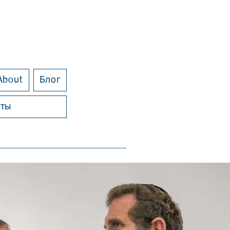
About
Блог
еты